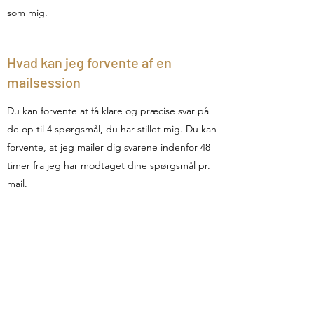
som mig.
Hvad kan jeg forvente af en
mailsession
Du kan forvente at få klare og præcise svar på
de op til 4 spørgsmål, du har stillet mig. Du kan
forvente, at jeg mailer dig svarene indenfor 48
timer fra jeg har modtaget dine spørgsmål pr.
mail.
Er der forhold, clairvoyanten har
bedt om ikke at få at se
Her deler vandene sig imellem de clairvoyante.
Nogle arbejder ved, at de beder om kun at få