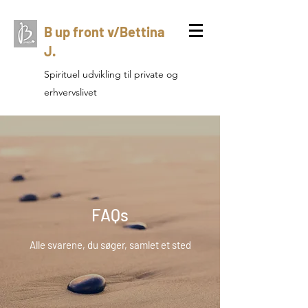
B up front v/Bettina
J.
Spirituel udvikling til private og
erhvervslivet
FAQs
Alle svarene, du søger, samlet et sted